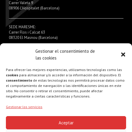
Carrer Valeta 9
08906 L'Hospitalet (Barcelona)
SEDE MARESME:
Carrer Flos i Calcat 63
08320 El Masnou (Barcelona)
Gestionar el consentimiento de
Tel:
930 041 717
las cookies
Email:
info@obras-solopros.eu
Web:
www.obras-solopros.eu
Para ofrecer las mejores experiencias, utilizamos tecnologías como las
cookies
para almacenar y/o acceder a la información del dispositivo. El
consentimiento
de estas tecnologías nos permitirá procesar datos como
el comportamiento de navegación o las identificaciones únicas en este
sitio. No consentir o retirar el consentimiento, puede afectar
negativamente a ciertas características y funciones.
©
PROS - SOLO PROFESIONALES de la Rehabilitación y Reformas
|
2024 |
Gestionar los servicios
Aviso Legal
|
Cookies
|
Política Privacidad
|
Accesibilidad
Aceptar